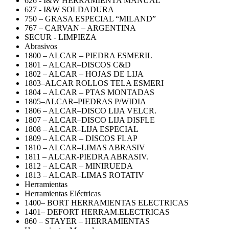
626 - I&W HERRAMIENTA MANUAL
627 - I&W SOLDADURA
750 – GRASA ESPECIAL “MILAND”
767 – CARVAN – ARGENTINA
SECUR - LIMPIEZA
Abrasivos
1800 – ALCAR – PIEDRA ESMERIL
1801 – ALCAR–DISCOS C&D
1802 – ALCAR – HOJAS DE LIJA
1803–ALCAR ROLLOS TELA ESMERI
1804 – ALCAR – PTAS MONTADAS
1805–ALCAR–PIEDRAS P/WIDIA
1806 – ALCAR–DISCO LIJA VELCR.
1807 – ALCAR–DISCO LIJA DISFLE
1808 – ALCAR–LIJA ESPECIAL
1809 – ALCAR – DISCOS FLAP
1810 – ALCAR–LIMAS ABRASIV
1811 – ALCAR-PIEDRA ABRASIV.
1812 – ALCAR – MINIRUEDA
1813 – ALCAR–LIMAS ROTATIV
Herramientas
Herramientas Eléctricas
1400– BORT HERRAMIENTAS ELECTRICAS
1401– DEFORT HERRAM.ELECTRICAS
860 – STAYER – HERRAMIENTAS