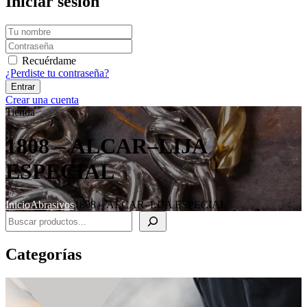
Iniciar sesión
Recuérdame
¿Perdiste tu contraseña?
Crear una cuenta
Tienda
1808 – ALCAR–LIJA
ESPECIAL
Inicio
Abrasivos
1808 – ALCAR–LIJA ESPECIAL
Buscar
Categorías