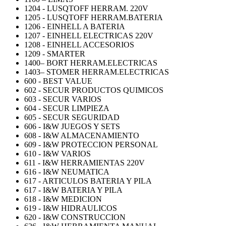
1204 - LUSQTOFF HERRAM. 220V
1205 - LUSQTOFF HERRAM.BATERIA
1206 - EINHELL A BATERIA
1207 - EINHELL ELECTRICAS 220V
1208 - EINHELL ACCESORIOS
1209 - SMARTER
1400– BORT HERRAM.ELECTRICAS
1403– STOMER HERRAM.ELECTRICAS
600 - BEST VALUE
602 - SECUR PRODUCTOS QUIMICOS
603 - SECUR VARIOS
604 - SECUR LIMPIEZA
605 - SECUR SEGURIDAD
606 - I&W JUEGOS Y SETS
608 - I&W ALMACENAMIENTO
609 - I&W PROTECCION PERSONAL
610 - I&W VARIOS
611 - I&W HERRAMIENTAS 220V
616 - I&W NEUMATICA
617 - ARTICULOS BATERIA Y PILA
617 - I&W BATERIA Y PILA
618 - I&W MEDICION
619 - I&W HIDRAULICOS
620 - I&W CONSTRUCCION