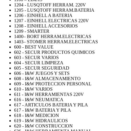
1204 - LUSQTOFF HERRAM. 220V
1205 - LUSQTOFF HERRAM.BATERIA
1206 - EINHELL A BATERIA
1207 - EINHELL ELECTRICAS 220V
1208 - EINHELL ACCESORIOS
1209 - SMARTER
1400– BORT HERRAM.ELECTRICAS
1403– STOMER HERRAM.ELECTRICAS
600 - BEST VALUE
602 - SECUR PRODUCTOS QUIMICOS
603 - SECUR VARIOS
604 - SECUR LIMPIEZA
605 - SECUR SEGURIDAD
606 - I&W JUEGOS Y SETS
608 - I&W ALMACENAMIENTO
609 - I&W PROTECCION PERSONAL
610 - I&W VARIOS
611 - I&W HERRAMIENTAS 220V
616 - I&W NEUMATICA
617 - ARTICULOS BATERIA Y PILA
617 - I&W BATERIA Y PILA
618 - I&W MEDICION
619 - I&W HIDRAULICOS
620 - I&W CONSTRUCCION