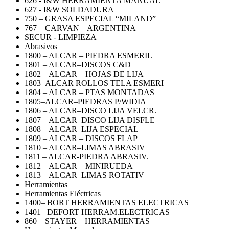
626 - I&W HERRAMIENTA MANUAL
627 - I&W SOLDADURA
750 – GRASA ESPECIAL “MILAND”
767 – CARVAN – ARGENTINA
SECUR - LIMPIEZA
Abrasivos
1800 – ALCAR – PIEDRA ESMERIL
1801 – ALCAR–DISCOS C&D
1802 – ALCAR – HOJAS DE LIJA
1803–ALCAR ROLLOS TELA ESMERI
1804 – ALCAR – PTAS MONTADAS
1805–ALCAR–PIEDRAS P/WIDIA
1806 – ALCAR–DISCO LIJA VELCR.
1807 – ALCAR–DISCO LIJA DISFLE
1808 – ALCAR–LIJA ESPECIAL
1809 – ALCAR – DISCOS FLAP
1810 – ALCAR–LIMAS ABRASIV
1811 – ALCAR-PIEDRA ABRASIV.
1812 – ALCAR – MINIRUEDA
1813 – ALCAR–LIMAS ROTATIV
Herramientas
Herramientas Eléctricas
1400– BORT HERRAMIENTAS ELECTRICAS
1401– DEFORT HERRAM.ELECTRICAS
860 – STAYER – HERRAMIENTAS