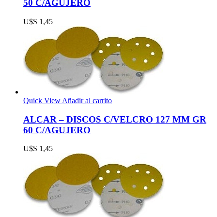
50 C/AGUJERO
U$S
1,45
Quick View
Añadir al carrito
ALCAR – DISCOS C/VELCRO 127 MM GR
60 C/AGUJERO
U$S
1,45