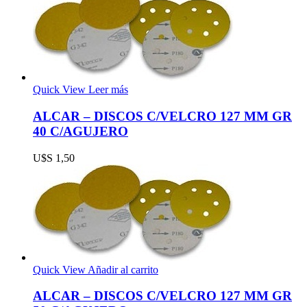
Quick View
Leer más
ALCAR – DISCOS C/VELCRO 127 MM GR
40 C/AGUJERO
U$S
1,50
Quick View
Añadir al carrito
ALCAR – DISCOS C/VELCRO 127 MM GR