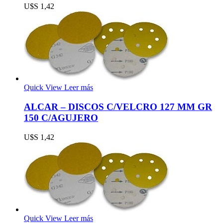
U$S
1,42
Quick View
Leer más
ALCAR – DISCOS C/VELCRO 127 MM GR
150 C/AGUJERO
U$S
1,42
Quick View
Leer más