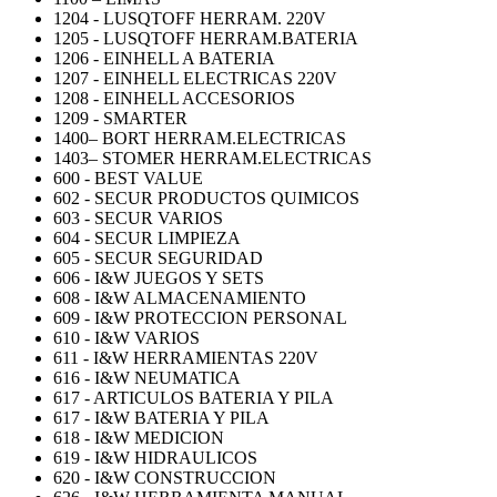
1204 - LUSQTOFF HERRAM. 220V
1205 - LUSQTOFF HERRAM.BATERIA
1206 - EINHELL A BATERIA
1207 - EINHELL ELECTRICAS 220V
1208 - EINHELL ACCESORIOS
1209 - SMARTER
1400– BORT HERRAM.ELECTRICAS
1403– STOMER HERRAM.ELECTRICAS
600 - BEST VALUE
602 - SECUR PRODUCTOS QUIMICOS
603 - SECUR VARIOS
604 - SECUR LIMPIEZA
605 - SECUR SEGURIDAD
606 - I&W JUEGOS Y SETS
608 - I&W ALMACENAMIENTO
609 - I&W PROTECCION PERSONAL
610 - I&W VARIOS
611 - I&W HERRAMIENTAS 220V
616 - I&W NEUMATICA
617 - ARTICULOS BATERIA Y PILA
617 - I&W BATERIA Y PILA
618 - I&W MEDICION
619 - I&W HIDRAULICOS
620 - I&W CONSTRUCCION