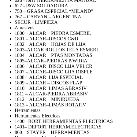
626 - I&W HERRAMIENTA MANUAL
627 - I&W SOLDADURA
750 – GRASA ESPECIAL “MILAND”
767 – CARVAN – ARGENTINA
SECUR - LIMPIEZA
Abrasivos
1800 – ALCAR – PIEDRA ESMERIL
1801 – ALCAR–DISCOS C&D
1802 – ALCAR – HOJAS DE LIJA
1803–ALCAR ROLLOS TELA ESMERI
1804 – ALCAR – PTAS MONTADAS
1805–ALCAR–PIEDRAS P/WIDIA
1806 – ALCAR–DISCO LIJA VELCR.
1807 – ALCAR–DISCO LIJA DISFLE
1808 – ALCAR–LIJA ESPECIAL
1809 – ALCAR – DISCOS FLAP
1810 – ALCAR–LIMAS ABRASIV
1811 – ALCAR-PIEDRA ABRASIV.
1812 – ALCAR – MINIRUEDA
1813 – ALCAR–LIMAS ROTATIV
Herramientas
Herramientas Eléctricas
1400– BORT HERRAMIENTAS ELECTRICAS
1401– DEFORT HERRAM.ELECTRICAS
860 – STAYER – HERRAMIENTAS