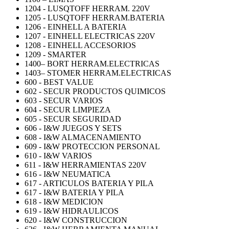
1204 - LUSQTOFF HERRAM. 220V
1205 - LUSQTOFF HERRAM.BATERIA
1206 - EINHELL A BATERIA
1207 - EINHELL ELECTRICAS 220V
1208 - EINHELL ACCESORIOS
1209 - SMARTER
1400– BORT HERRAM.ELECTRICAS
1403– STOMER HERRAM.ELECTRICAS
600 - BEST VALUE
602 - SECUR PRODUCTOS QUIMICOS
603 - SECUR VARIOS
604 - SECUR LIMPIEZA
605 - SECUR SEGURIDAD
606 - I&W JUEGOS Y SETS
608 - I&W ALMACENAMIENTO
609 - I&W PROTECCION PERSONAL
610 - I&W VARIOS
611 - I&W HERRAMIENTAS 220V
616 - I&W NEUMATICA
617 - ARTICULOS BATERIA Y PILA
617 - I&W BATERIA Y PILA
618 - I&W MEDICION
619 - I&W HIDRAULICOS
620 - I&W CONSTRUCCION