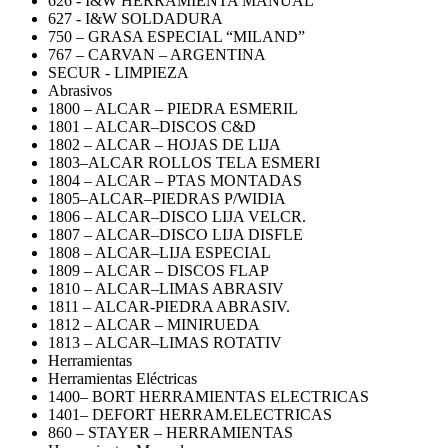
626 - I&W HERRAMIENTA MANUAL
627 - I&W SOLDADURA
750 – GRASA ESPECIAL “MILAND”
767 – CARVAN – ARGENTINA
SECUR - LIMPIEZA
Abrasivos
1800 – ALCAR – PIEDRA ESMERIL
1801 – ALCAR–DISCOS C&D
1802 – ALCAR – HOJAS DE LIJA
1803–ALCAR ROLLOS TELA ESMERI
1804 – ALCAR – PTAS MONTADAS
1805–ALCAR–PIEDRAS P/WIDIA
1806 – ALCAR–DISCO LIJA VELCR.
1807 – ALCAR–DISCO LIJA DISFLE
1808 – ALCAR–LIJA ESPECIAL
1809 – ALCAR – DISCOS FLAP
1810 – ALCAR–LIMAS ABRASIV
1811 – ALCAR-PIEDRA ABRASIV.
1812 – ALCAR – MINIRUEDA
1813 – ALCAR–LIMAS ROTATIV
Herramientas
Herramientas Eléctricas
1400– BORT HERRAMIENTAS ELECTRICAS
1401– DEFORT HERRAM.ELECTRICAS
860 – STAYER – HERRAMIENTAS