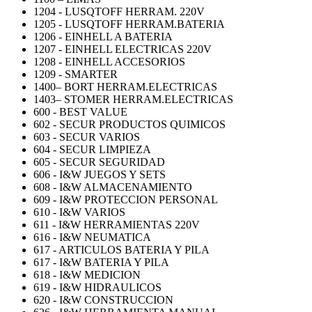
1204 - LUSQTOFF HERRAM. 220V
1205 - LUSQTOFF HERRAM.BATERIA
1206 - EINHELL A BATERIA
1207 - EINHELL ELECTRICAS 220V
1208 - EINHELL ACCESORIOS
1209 - SMARTER
1400– BORT HERRAM.ELECTRICAS
1403– STOMER HERRAM.ELECTRICAS
600 - BEST VALUE
602 - SECUR PRODUCTOS QUIMICOS
603 - SECUR VARIOS
604 - SECUR LIMPIEZA
605 - SECUR SEGURIDAD
606 - I&W JUEGOS Y SETS
608 - I&W ALMACENAMIENTO
609 - I&W PROTECCION PERSONAL
610 - I&W VARIOS
611 - I&W HERRAMIENTAS 220V
616 - I&W NEUMATICA
617 - ARTICULOS BATERIA Y PILA
617 - I&W BATERIA Y PILA
618 - I&W MEDICION
619 - I&W HIDRAULICOS
620 - I&W CONSTRUCCION