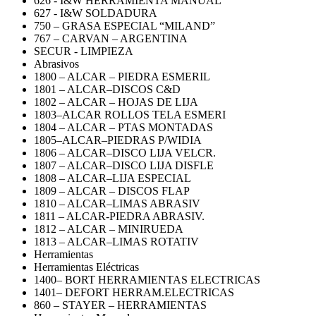
626 - I&W HERRAMIENTA MANUAL
627 - I&W SOLDADURA
750 – GRASA ESPECIAL “MILAND”
767 – CARVAN – ARGENTINA
SECUR - LIMPIEZA
Abrasivos
1800 – ALCAR – PIEDRA ESMERIL
1801 – ALCAR–DISCOS C&D
1802 – ALCAR – HOJAS DE LIJA
1803–ALCAR ROLLOS TELA ESMERI
1804 – ALCAR – PTAS MONTADAS
1805–ALCAR–PIEDRAS P/WIDIA
1806 – ALCAR–DISCO LIJA VELCR.
1807 – ALCAR–DISCO LIJA DISFLE
1808 – ALCAR–LIJA ESPECIAL
1809 – ALCAR – DISCOS FLAP
1810 – ALCAR–LIMAS ABRASIV
1811 – ALCAR-PIEDRA ABRASIV.
1812 – ALCAR – MINIRUEDA
1813 – ALCAR–LIMAS ROTATIV
Herramientas
Herramientas Eléctricas
1400– BORT HERRAMIENTAS ELECTRICAS
1401– DEFORT HERRAM.ELECTRICAS
860 – STAYER – HERRAMIENTAS