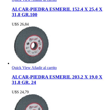
ALCAR-PIEDRA ESMERIL 152,4 X 25,4 X
31,8 GR.100
U$S
26,84
Quick View
Añadir al carrito
ALCAR-PIEDRA ESMERIL 203,2 X 19,0 X
31,8 GR. 24
U$S
24,79