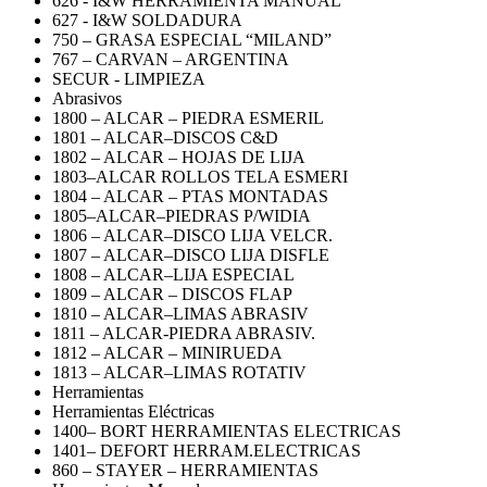
626 - I&W HERRAMIENTA MANUAL
627 - I&W SOLDADURA
750 – GRASA ESPECIAL “MILAND”
767 – CARVAN – ARGENTINA
SECUR - LIMPIEZA
Abrasivos
1800 – ALCAR – PIEDRA ESMERIL
1801 – ALCAR–DISCOS C&D
1802 – ALCAR – HOJAS DE LIJA
1803–ALCAR ROLLOS TELA ESMERI
1804 – ALCAR – PTAS MONTADAS
1805–ALCAR–PIEDRAS P/WIDIA
1806 – ALCAR–DISCO LIJA VELCR.
1807 – ALCAR–DISCO LIJA DISFLE
1808 – ALCAR–LIJA ESPECIAL
1809 – ALCAR – DISCOS FLAP
1810 – ALCAR–LIMAS ABRASIV
1811 – ALCAR-PIEDRA ABRASIV.
1812 – ALCAR – MINIRUEDA
1813 – ALCAR–LIMAS ROTATIV
Herramientas
Herramientas Eléctricas
1400– BORT HERRAMIENTAS ELECTRICAS
1401– DEFORT HERRAM.ELECTRICAS
860 – STAYER – HERRAMIENTAS