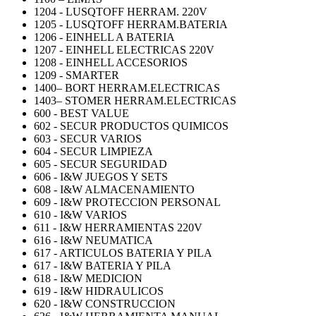
1204 - LUSQTOFF HERRAM. 220V
1205 - LUSQTOFF HERRAM.BATERIA
1206 - EINHELL A BATERIA
1207 - EINHELL ELECTRICAS 220V
1208 - EINHELL ACCESORIOS
1209 - SMARTER
1400– BORT HERRAM.ELECTRICAS
1403– STOMER HERRAM.ELECTRICAS
600 - BEST VALUE
602 - SECUR PRODUCTOS QUIMICOS
603 - SECUR VARIOS
604 - SECUR LIMPIEZA
605 - SECUR SEGURIDAD
606 - I&W JUEGOS Y SETS
608 - I&W ALMACENAMIENTO
609 - I&W PROTECCION PERSONAL
610 - I&W VARIOS
611 - I&W HERRAMIENTAS 220V
616 - I&W NEUMATICA
617 - ARTICULOS BATERIA Y PILA
617 - I&W BATERIA Y PILA
618 - I&W MEDICION
619 - I&W HIDRAULICOS
620 - I&W CONSTRUCCION