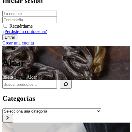
Iniciar sesión
Recuérdame
¿Perdiste tu contraseña?
Crear una cuenta
Tienda
Alcar
Inicio
Marcas
Alcar
Página 19
Buscar
Categorías
Selecciona
una
categoría