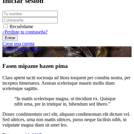
Iniciar sesión
Recuérdame
¿Perdiste tu contraseña?
Crear una cuenta
Inicio
Portfolio Item
Fasen mipame hazen pima
Fasen mipame
hazen pima
Fasen mipame hazen pima
Class aptent taciti sociosqu ad litora torquent per conubia nostra, per
inceptos himenaeos. Aenean scelerisque mauris mollis diam
scelerisque sagittis.
“In mattis scelerisque magna, ut tincidunt ex. Quisque
nibh urna, pre in tristique in, bibendum sed libero.”
Donec condimentum orci elit, aliquam condimentum elit dictum vel.
Sed ultrices, urna non mattis ultrices, purus neque facilisis nibh, in
vulputate magna diam sit amet leo.