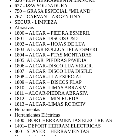
626 - I&W HERRAMIENTA MANUAL
627 - I&W SOLDADURA
750 – GRASA ESPECIAL “MILAND”
767 – CARVAN – ARGENTINA
SECUR - LIMPIEZA
Abrasivos
1800 – ALCAR – PIEDRA ESMERIL
1801 – ALCAR–DISCOS C&D
1802 – ALCAR – HOJAS DE LIJA
1803–ALCAR ROLLOS TELA ESMERI
1804 – ALCAR – PTAS MONTADAS
1805–ALCAR–PIEDRAS P/WIDIA
1806 – ALCAR–DISCO LIJA VELCR.
1807 – ALCAR–DISCO LIJA DISFLE
1808 – ALCAR–LIJA ESPECIAL
1809 – ALCAR – DISCOS FLAP
1810 – ALCAR–LIMAS ABRASIV
1811 – ALCAR-PIEDRA ABRASIV.
1812 – ALCAR – MINIRUEDA
1813 – ALCAR–LIMAS ROTATIV
Herramientas
Herramientas Eléctricas
1400– BORT HERRAMIENTAS ELECTRICAS
1401– DEFORT HERRAM.ELECTRICAS
860 – STAYER – HERRAMIENTAS