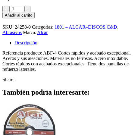
ALCAR-
+
-
DISCO
Añadir al carrito
CORTE
MET/INOX
SKU:
24258-0
Categorías:
1801 – ALCAR–DISCOS C&D
,
4
Abrasivos
Marca:
Alcar
1/2-
1.0
Descripción
MM
ABF-
Referencia producto: ABF-4 Cortes rápidos y acabado excepcional.
4
Aceros y sus aleaciones. Materiales no ferrosos. Acero inoxidable.
cantidad
Cortes rápidos con acabados excepcionales. Tiene dos pantallas de
refuerzo laterales.
Share :
También podría interesarte: