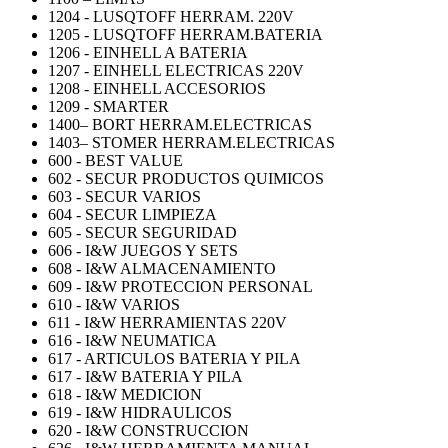
1204 - LUSQTOFF HERRAM. 220V
1205 - LUSQTOFF HERRAM.BATERIA
1206 - EINHELL A BATERIA
1207 - EINHELL ELECTRICAS 220V
1208 - EINHELL ACCESORIOS
1209 - SMARTER
1400– BORT HERRAM.ELECTRICAS
1403– STOMER HERRAM.ELECTRICAS
600 - BEST VALUE
602 - SECUR PRODUCTOS QUIMICOS
603 - SECUR VARIOS
604 - SECUR LIMPIEZA
605 - SECUR SEGURIDAD
606 - I&W JUEGOS Y SETS
608 - I&W ALMACENAMIENTO
609 - I&W PROTECCION PERSONAL
610 - I&W VARIOS
611 - I&W HERRAMIENTAS 220V
616 - I&W NEUMATICA
617 - ARTICULOS BATERIA Y PILA
617 - I&W BATERIA Y PILA
618 - I&W MEDICION
619 - I&W HIDRAULICOS
620 - I&W CONSTRUCCION