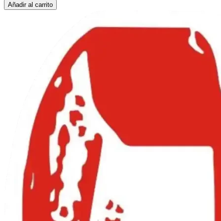
DISCO
Añadir al carrito
CORTE
MET/INOX
4
1/2-
1.0
MM
ABF-
4
cantidad