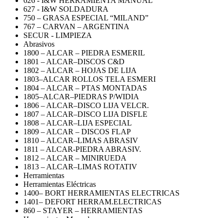
626 - I&W HERRAMIENTA MANUAL
627 - I&W SOLDADURA
750 – GRASA ESPECIAL “MILAND”
767 – CARVAN – ARGENTINA
SECUR - LIMPIEZA
Abrasivos
1800 – ALCAR – PIEDRA ESMERIL
1801 – ALCAR–DISCOS C&D
1802 – ALCAR – HOJAS DE LIJA
1803–ALCAR ROLLOS TELA ESMERI
1804 – ALCAR – PTAS MONTADAS
1805–ALCAR–PIEDRAS P/WIDIA
1806 – ALCAR–DISCO LIJA VELCR.
1807 – ALCAR–DISCO LIJA DISFLE
1808 – ALCAR–LIJA ESPECIAL
1809 – ALCAR – DISCOS FLAP
1810 – ALCAR–LIMAS ABRASIV
1811 – ALCAR-PIEDRA ABRASIV.
1812 – ALCAR – MINIRUEDA
1813 – ALCAR–LIMAS ROTATIV
Herramientas
Herramientas Eléctricas
1400– BORT HERRAMIENTAS ELECTRICAS
1401– DEFORT HERRAM.ELECTRICAS
860 – STAYER – HERRAMIENTAS