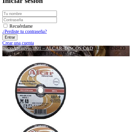
Iniciar sesión
Recuérdame
¿Perdiste tu contraseña?
Crear una cuenta
Inicio
Abrasivos
1801 – ALCAR–DISCOS C&D
ALCAR-DISCO
CORTE MET/INOX 4 1/2-1.0 MM ABF-4