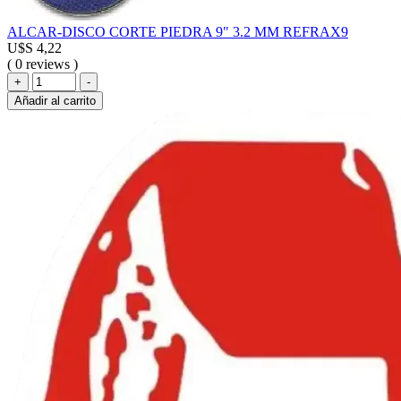
ALCAR-DISCO CORTE PIEDRA 9" 3.2 MM REFRAX9
U$S
4,22
( 0 reviews )
ALCAR-
+
-
DISCO
Añadir al carrito
CORTE
PIEDRA
9"
3.2
MM
REFRAX9
cantidad