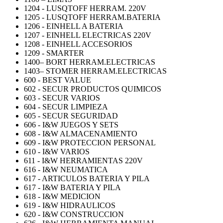
1204 - LUSQTOFF HERRAM. 220V
1205 - LUSQTOFF HERRAM.BATERIA
1206 - EINHELL A BATERIA
1207 - EINHELL ELECTRICAS 220V
1208 - EINHELL ACCESORIOS
1209 - SMARTER
1400– BORT HERRAM.ELECTRICAS
1403– STOMER HERRAM.ELECTRICAS
600 - BEST VALUE
602 - SECUR PRODUCTOS QUIMICOS
603 - SECUR VARIOS
604 - SECUR LIMPIEZA
605 - SECUR SEGURIDAD
606 - I&W JUEGOS Y SETS
608 - I&W ALMACENAMIENTO
609 - I&W PROTECCION PERSONAL
610 - I&W VARIOS
611 - I&W HERRAMIENTAS 220V
616 - I&W NEUMATICA
617 - ARTICULOS BATERIA Y PILA
617 - I&W BATERIA Y PILA
618 - I&W MEDICION
619 - I&W HIDRAULICOS
620 - I&W CONSTRUCCION