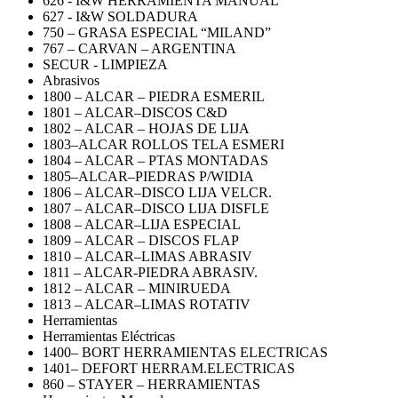
626 - I&W HERRAMIENTA MANUAL
627 - I&W SOLDADURA
750 – GRASA ESPECIAL “MILAND”
767 – CARVAN – ARGENTINA
SECUR - LIMPIEZA
Abrasivos
1800 – ALCAR – PIEDRA ESMERIL
1801 – ALCAR–DISCOS C&D
1802 – ALCAR – HOJAS DE LIJA
1803–ALCAR ROLLOS TELA ESMERI
1804 – ALCAR – PTAS MONTADAS
1805–ALCAR–PIEDRAS P/WIDIA
1806 – ALCAR–DISCO LIJA VELCR.
1807 – ALCAR–DISCO LIJA DISFLE
1808 – ALCAR–LIJA ESPECIAL
1809 – ALCAR – DISCOS FLAP
1810 – ALCAR–LIMAS ABRASIV
1811 – ALCAR-PIEDRA ABRASIV.
1812 – ALCAR – MINIRUEDA
1813 – ALCAR–LIMAS ROTATIV
Herramientas
Herramientas Eléctricas
1400– BORT HERRAMIENTAS ELECTRICAS
1401– DEFORT HERRAM.ELECTRICAS
860 – STAYER – HERRAMIENTAS