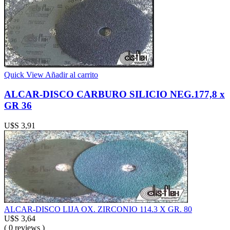
Quick View
Añadir al carrito
ALCAR-DISCO CARBURO SILICIO NEG.177,8 x
GR 36
U$S
3,91
ALCAR-DISCO LIJA OX. ZIRCONIO 114.3 X GR. 80
U$S
3,64
( 0 reviews )