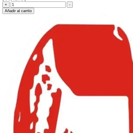
ALCAR-
+
-
DISCO
Añadir al carrito
LIJA
OX.
ZIRCONIO
114.3
X
GR.
80
cantidad