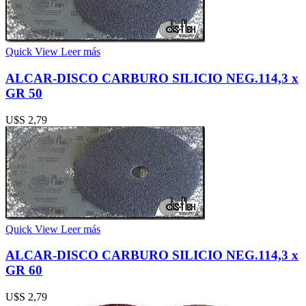
Quick View
Leer más
ALCAR-DISCO CARBURO SILICIO NEG.114,3 x
GR 50
U$S
2,79
Quick View
Leer más
ALCAR-DISCO CARBURO SILICIO NEG.114,3 x
GR 60
U$S
2,79