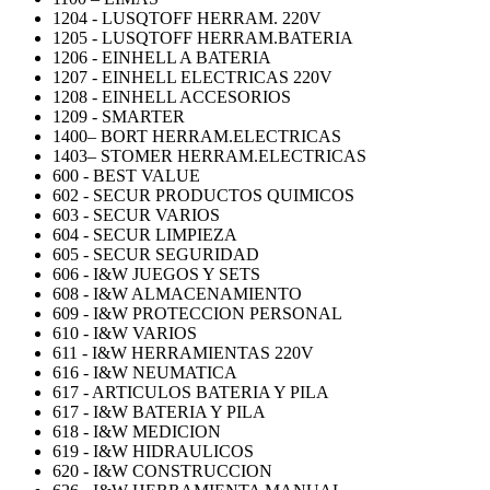
1204 - LUSQTOFF HERRAM. 220V
1205 - LUSQTOFF HERRAM.BATERIA
1206 - EINHELL A BATERIA
1207 - EINHELL ELECTRICAS 220V
1208 - EINHELL ACCESORIOS
1209 - SMARTER
1400– BORT HERRAM.ELECTRICAS
1403– STOMER HERRAM.ELECTRICAS
600 - BEST VALUE
602 - SECUR PRODUCTOS QUIMICOS
603 - SECUR VARIOS
604 - SECUR LIMPIEZA
605 - SECUR SEGURIDAD
606 - I&W JUEGOS Y SETS
608 - I&W ALMACENAMIENTO
609 - I&W PROTECCION PERSONAL
610 - I&W VARIOS
611 - I&W HERRAMIENTAS 220V
616 - I&W NEUMATICA
617 - ARTICULOS BATERIA Y PILA
617 - I&W BATERIA Y PILA
618 - I&W MEDICION
619 - I&W HIDRAULICOS
620 - I&W CONSTRUCCION