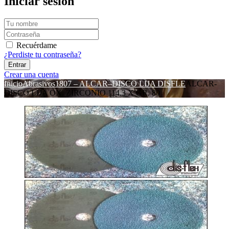
Iniciar sesión
Recuérdame
¿Perdiste tu contraseña?
Crear una cuenta
Inicio
Abrasivos
1807 – ALCAR–DISCO LIJA DISFLE
ALCAR-
DISCO LIJA OX. ZIRCONIO 114.3 X GR. 80