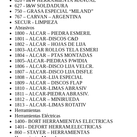
626 - I&W HERRAMIENTA MANUAL
627 - I&W SOLDADURA
750 – GRASA ESPECIAL “MILAND”
767 – CARVAN – ARGENTINA
SECUR - LIMPIEZA
Abrasivos
1800 – ALCAR – PIEDRA ESMERIL
1801 – ALCAR–DISCOS C&D
1802 – ALCAR – HOJAS DE LIJA
1803–ALCAR ROLLOS TELA ESMERI
1804 – ALCAR – PTAS MONTADAS
1805–ALCAR–PIEDRAS P/WIDIA
1806 – ALCAR–DISCO LIJA VELCR.
1807 – ALCAR–DISCO LIJA DISFLE
1808 – ALCAR–LIJA ESPECIAL
1809 – ALCAR – DISCOS FLAP
1810 – ALCAR–LIMAS ABRASIV
1811 – ALCAR-PIEDRA ABRASIV.
1812 – ALCAR – MINIRUEDA
1813 – ALCAR–LIMAS ROTATIV
Herramientas
Herramientas Eléctricas
1400– BORT HERRAMIENTAS ELECTRICAS
1401– DEFORT HERRAM.ELECTRICAS
860 – STAYER – HERRAMIENTAS