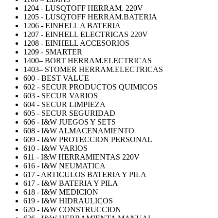
1204 - LUSQTOFF HERRAM. 220V
1205 - LUSQTOFF HERRAM.BATERIA
1206 - EINHELL A BATERIA
1207 - EINHELL ELECTRICAS 220V
1208 - EINHELL ACCESORIOS
1209 - SMARTER
1400– BORT HERRAM.ELECTRICAS
1403– STOMER HERRAM.ELECTRICAS
600 - BEST VALUE
602 - SECUR PRODUCTOS QUIMICOS
603 - SECUR VARIOS
604 - SECUR LIMPIEZA
605 - SECUR SEGURIDAD
606 - I&W JUEGOS Y SETS
608 - I&W ALMACENAMIENTO
609 - I&W PROTECCION PERSONAL
610 - I&W VARIOS
611 - I&W HERRAMIENTAS 220V
616 - I&W NEUMATICA
617 - ARTICULOS BATERIA Y PILA
617 - I&W BATERIA Y PILA
618 - I&W MEDICION
619 - I&W HIDRAULICOS
620 - I&W CONSTRUCCION