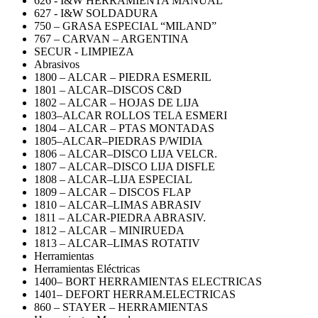
626 - I&W HERRAMIENTA MANUAL
627 - I&W SOLDADURA
750 – GRASA ESPECIAL “MILAND”
767 – CARVAN – ARGENTINA
SECUR - LIMPIEZA
Abrasivos
1800 – ALCAR – PIEDRA ESMERIL
1801 – ALCAR–DISCOS C&D
1802 – ALCAR – HOJAS DE LIJA
1803–ALCAR ROLLOS TELA ESMERI
1804 – ALCAR – PTAS MONTADAS
1805–ALCAR–PIEDRAS P/WIDIA
1806 – ALCAR–DISCO LIJA VELCR.
1807 – ALCAR–DISCO LIJA DISFLE
1808 – ALCAR–LIJA ESPECIAL
1809 – ALCAR – DISCOS FLAP
1810 – ALCAR–LIMAS ABRASIV
1811 – ALCAR-PIEDRA ABRASIV.
1812 – ALCAR – MINIRUEDA
1813 – ALCAR–LIMAS ROTATIV
Herramientas
Herramientas Eléctricas
1400– BORT HERRAMIENTAS ELECTRICAS
1401– DEFORT HERRAM.ELECTRICAS
860 – STAYER – HERRAMIENTAS