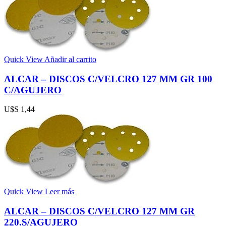
Quick View
Añadir al carrito
ALCAR – DISCOS C/VELCRO 127 MM GR 100
C/AGUJERO
U$S
1,44
Quick View
Leer más
ALCAR – DISCOS C/VELCRO 127 MM GR
220.S/AGUJERO