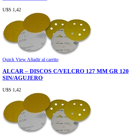
U$S
1,42
Quick View
Añadir al carrito
ALCAR – DISCOS C/VELCRO 127 MM GR 120
SIN/AGUJERO
U$S
1,42