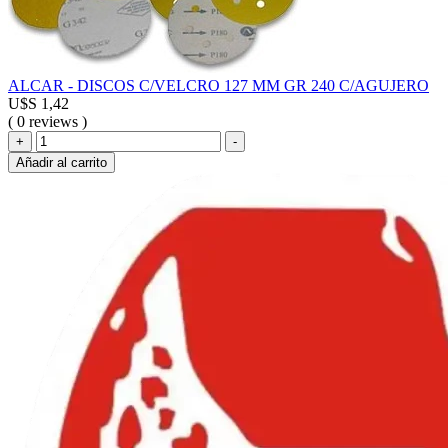
ALCAR - DISCOS C/VELCRO 127 MM GR 240 C/AGUJERO
U$S
1,42
( 0 reviews )
ALCAR
+
-
-
Añadir al carrito
DISCOS
C/VELCRO
127
MM
GR
240
C/AGUJERO
cantidad