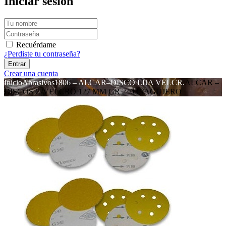
Iniciar sesión
Recuérdame
¿Perdiste tu contraseña?
Crear una cuenta
Inicio
Abrasivos
1806 – ALCAR–DISCO LIJA VELCR.
ALCAR –
DISCOS C/VELCRO 127 MM GR 240 C/AGUJERO