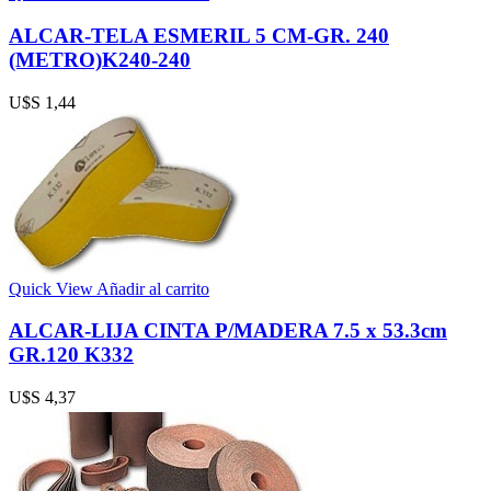
ALCAR-TELA ESMERIL 5 CM-GR. 240
(METRO)K240-240
U$S
1,44
Quick View
Añadir al carrito
ALCAR-LIJA CINTA P/MADERA 7.5 x 53.3cm
GR.120 K332
U$S
4,37