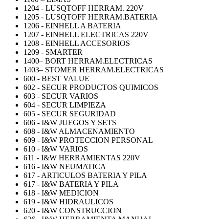
1204 - LUSQTOFF HERRAM. 220V
1205 - LUSQTOFF HERRAM.BATERIA
1206 - EINHELL A BATERIA
1207 - EINHELL ELECTRICAS 220V
1208 - EINHELL ACCESORIOS
1209 - SMARTER
1400– BORT HERRAM.ELECTRICAS
1403– STOMER HERRAM.ELECTRICAS
600 - BEST VALUE
602 - SECUR PRODUCTOS QUIMICOS
603 - SECUR VARIOS
604 - SECUR LIMPIEZA
605 - SECUR SEGURIDAD
606 - I&W JUEGOS Y SETS
608 - I&W ALMACENAMIENTO
609 - I&W PROTECCION PERSONAL
610 - I&W VARIOS
611 - I&W HERRAMIENTAS 220V
616 - I&W NEUMATICA
617 - ARTICULOS BATERIA Y PILA
617 - I&W BATERIA Y PILA
618 - I&W MEDICION
619 - I&W HIDRAULICOS
620 - I&W CONSTRUCCION