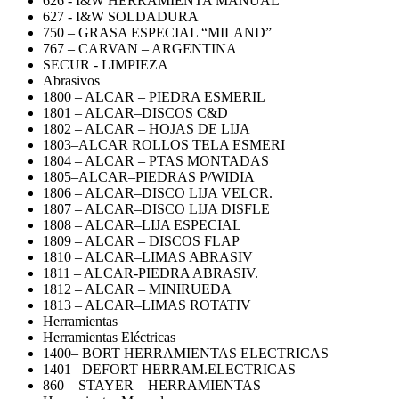
626 - I&W HERRAMIENTA MANUAL
627 - I&W SOLDADURA
750 – GRASA ESPECIAL “MILAND”
767 – CARVAN – ARGENTINA
SECUR - LIMPIEZA
Abrasivos
1800 – ALCAR – PIEDRA ESMERIL
1801 – ALCAR–DISCOS C&D
1802 – ALCAR – HOJAS DE LIJA
1803–ALCAR ROLLOS TELA ESMERI
1804 – ALCAR – PTAS MONTADAS
1805–ALCAR–PIEDRAS P/WIDIA
1806 – ALCAR–DISCO LIJA VELCR.
1807 – ALCAR–DISCO LIJA DISFLE
1808 – ALCAR–LIJA ESPECIAL
1809 – ALCAR – DISCOS FLAP
1810 – ALCAR–LIMAS ABRASIV
1811 – ALCAR-PIEDRA ABRASIV.
1812 – ALCAR – MINIRUEDA
1813 – ALCAR–LIMAS ROTATIV
Herramientas
Herramientas Eléctricas
1400– BORT HERRAMIENTAS ELECTRICAS
1401– DEFORT HERRAM.ELECTRICAS
860 – STAYER – HERRAMIENTAS