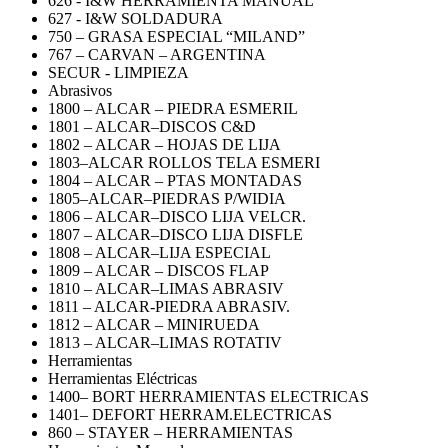
626 - I&W HERRAMIENTA MANUAL
627 - I&W SOLDADURA
750 – GRASA ESPECIAL “MILAND”
767 – CARVAN – ARGENTINA
SECUR - LIMPIEZA
Abrasivos
1800 – ALCAR – PIEDRA ESMERIL
1801 – ALCAR–DISCOS C&D
1802 – ALCAR – HOJAS DE LIJA
1803–ALCAR ROLLOS TELA ESMERI
1804 – ALCAR – PTAS MONTADAS
1805–ALCAR–PIEDRAS P/WIDIA
1806 – ALCAR–DISCO LIJA VELCR.
1807 – ALCAR–DISCO LIJA DISFLE
1808 – ALCAR–LIJA ESPECIAL
1809 – ALCAR – DISCOS FLAP
1810 – ALCAR–LIMAS ABRASIV
1811 – ALCAR-PIEDRA ABRASIV.
1812 – ALCAR – MINIRUEDA
1813 – ALCAR–LIMAS ROTATIV
Herramientas
Herramientas Eléctricas
1400– BORT HERRAMIENTAS ELECTRICAS
1401– DEFORT HERRAM.ELECTRICAS
860 – STAYER – HERRAMIENTAS