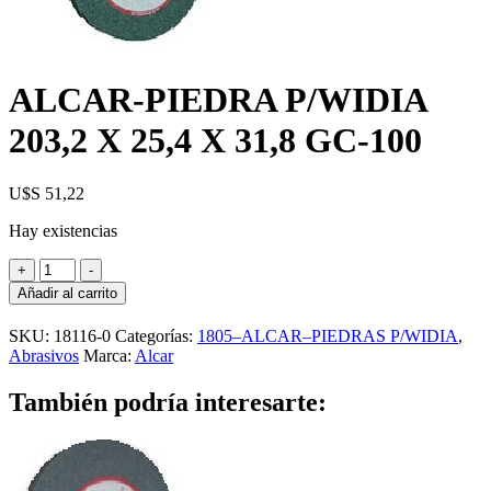
ALCAR-PIEDRA P/WIDIA
203,2 X 25,4 X 31,8 GC-100
U$S
51,22
Hay existencias
ALCAR-
+
-
PIEDRA
Añadir al carrito
P/WIDIA
203,2
SKU:
18116-0
Categorías:
1805–ALCAR–PIEDRAS P/WIDIA
,
X
Abrasivos
Marca:
Alcar
25,4
X
También podría interesarte:
31,8
GC-
100
cantidad