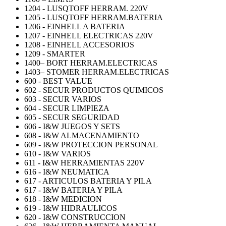
1204 - LUSQTOFF HERRAM. 220V
1205 - LUSQTOFF HERRAM.BATERIA
1206 - EINHELL A BATERIA
1207 - EINHELL ELECTRICAS 220V
1208 - EINHELL ACCESORIOS
1209 - SMARTER
1400– BORT HERRAM.ELECTRICAS
1403– STOMER HERRAM.ELECTRICAS
600 - BEST VALUE
602 - SECUR PRODUCTOS QUIMICOS
603 - SECUR VARIOS
604 - SECUR LIMPIEZA
605 - SECUR SEGURIDAD
606 - I&W JUEGOS Y SETS
608 - I&W ALMACENAMIENTO
609 - I&W PROTECCION PERSONAL
610 - I&W VARIOS
611 - I&W HERRAMIENTAS 220V
616 - I&W NEUMATICA
617 - ARTICULOS BATERIA Y PILA
617 - I&W BATERIA Y PILA
618 - I&W MEDICION
619 - I&W HIDRAULICOS
620 - I&W CONSTRUCCION