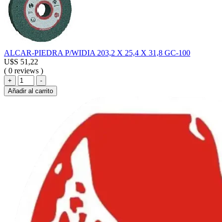
ALCAR-PIEDRA P/WIDIA 203,2 X 25,4 X 31,8 GC-100
U$S
51,22
( 0 reviews )
ALCAR-
+
-
PIEDRA
Añadir al carrito
P/WIDIA
203,2
X
25,4
X
31,8
GC-
100
cantidad