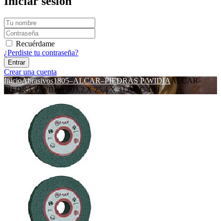
Iniciar sesión
Recuérdame
¿Perdiste tu contraseña?
Crear una cuenta
Inicio
Abrasivos
1805–ALCAR–PIEDRAS P/WIDIA
ALCAR-
PIEDRA P/WIDIA 203,2 X 25,4 X 31,8 GC-100