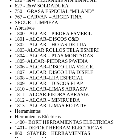
626 - I&W HERRAMIENTA MANUAL
627 - I&W SOLDADURA
750 – GRASA ESPECIAL “MILAND”
767 – CARVAN – ARGENTINA
SECUR - LIMPIEZA
Abrasivos
1800 – ALCAR – PIEDRA ESMERIL
1801 – ALCAR–DISCOS C&D
1802 – ALCAR – HOJAS DE LIJA
1803–ALCAR ROLLOS TELA ESMERI
1804 – ALCAR – PTAS MONTADAS
1805–ALCAR–PIEDRAS P/WIDIA
1806 – ALCAR–DISCO LIJA VELCR.
1807 – ALCAR–DISCO LIJA DISFLE
1808 – ALCAR–LIJA ESPECIAL
1809 – ALCAR – DISCOS FLAP
1810 – ALCAR–LIMAS ABRASIV
1811 – ALCAR-PIEDRA ABRASIV.
1812 – ALCAR – MINIRUEDA
1813 – ALCAR–LIMAS ROTATIV
Herramientas
Herramientas Eléctricas
1400– BORT HERRAMIENTAS ELECTRICAS
1401– DEFORT HERRAM.ELECTRICAS
860 – STAYER – HERRAMIENTAS