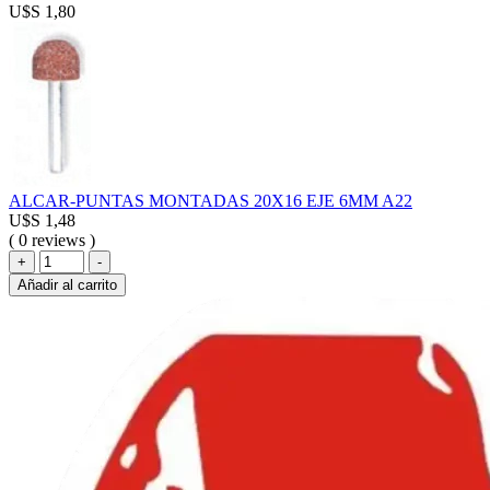
U$S
1,80
ALCAR-PUNTAS MONTADAS 20X16 EJE 6MM A22
U$S
1,48
( 0 reviews )
ALCAR-
+
-
PUNTAS
Añadir al carrito
MONTADAS
20X16
EJE
6MM
A22
cantidad