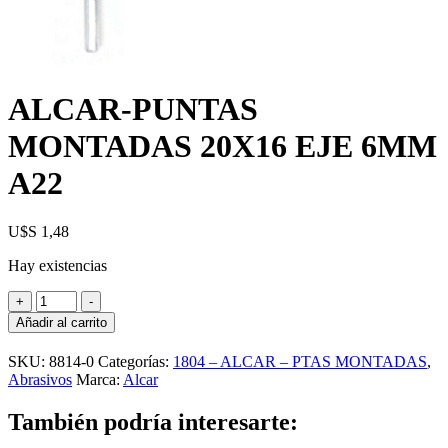
ALCAR-PUNTAS
MONTADAS 20X16 EJE 6MM
A22
U$S
1,48
Hay existencias
ALCAR-
+
-
PUNTAS
Añadir al carrito
MONTADAS
20X16
SKU:
8814-0
Categorías:
1804 – ALCAR – PTAS MONTADAS
,
EJE
Abrasivos
Marca:
Alcar
6MM
A22
También podría interesarte:
cantidad