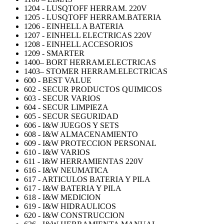
1204 - LUSQTOFF HERRAM. 220V
1205 - LUSQTOFF HERRAM.BATERIA
1206 - EINHELL A BATERIA
1207 - EINHELL ELECTRICAS 220V
1208 - EINHELL ACCESORIOS
1209 - SMARTER
1400– BORT HERRAM.ELECTRICAS
1403– STOMER HERRAM.ELECTRICAS
600 - BEST VALUE
602 - SECUR PRODUCTOS QUIMICOS
603 - SECUR VARIOS
604 - SECUR LIMPIEZA
605 - SECUR SEGURIDAD
606 - I&W JUEGOS Y SETS
608 - I&W ALMACENAMIENTO
609 - I&W PROTECCION PERSONAL
610 - I&W VARIOS
611 - I&W HERRAMIENTAS 220V
616 - I&W NEUMATICA
617 - ARTICULOS BATERIA Y PILA
617 - I&W BATERIA Y PILA
618 - I&W MEDICION
619 - I&W HIDRAULICOS
620 - I&W CONSTRUCCION