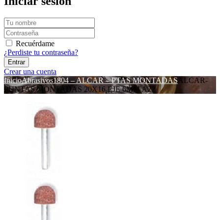
Iniciar sesión
Recuérdame
¿Perdiste tu contraseña?
Crear una cuenta
Inicio
Abrasivos
1804 – ALCAR – PTAS MONTADAS
ALCAR-
PUNTAS MONTADAS 20X16 EJE 6MM A22