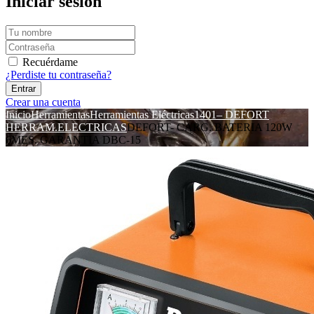
Iniciar sesión
Recuérdame
¿Perdiste tu contraseña?
Crear una cuenta
Inicio
Herramientas
Herramientas Eléctricas
1401– DEFORT
HERRAM.ELECTRICAS
DEFORT- CARG. BATERIA 120W
6MES. GARANTIA DBC-15