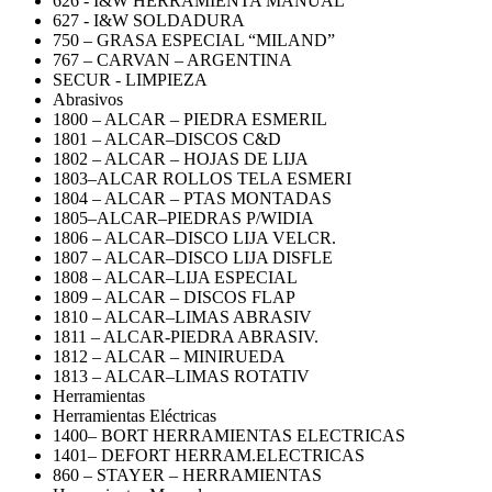
626 - I&W HERRAMIENTA MANUAL
627 - I&W SOLDADURA
750 – GRASA ESPECIAL “MILAND”
767 – CARVAN – ARGENTINA
SECUR - LIMPIEZA
Abrasivos
1800 – ALCAR – PIEDRA ESMERIL
1801 – ALCAR–DISCOS C&D
1802 – ALCAR – HOJAS DE LIJA
1803–ALCAR ROLLOS TELA ESMERI
1804 – ALCAR – PTAS MONTADAS
1805–ALCAR–PIEDRAS P/WIDIA
1806 – ALCAR–DISCO LIJA VELCR.
1807 – ALCAR–DISCO LIJA DISFLE
1808 – ALCAR–LIJA ESPECIAL
1809 – ALCAR – DISCOS FLAP
1810 – ALCAR–LIMAS ABRASIV
1811 – ALCAR-PIEDRA ABRASIV.
1812 – ALCAR – MINIRUEDA
1813 – ALCAR–LIMAS ROTATIV
Herramientas
Herramientas Eléctricas
1400– BORT HERRAMIENTAS ELECTRICAS
1401– DEFORT HERRAM.ELECTRICAS
860 – STAYER – HERRAMIENTAS