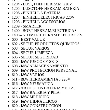
1204 - LUSQTOFF HERRAM. 220V
1205 - LUSQTOFF HERRAM.BATERIA
1206 - EINHELL A BATERIA
1207 - EINHELL ELECTRICAS 220V
1208 - EINHELL ACCESORIOS
1209 - SMARTER
1400– BORT HERRAM.ELECTRICAS
1403– STOMER HERRAM.ELECTRICAS
600 - BEST VALUE
602 - SECUR PRODUCTOS QUIMICOS
603 - SECUR VARIOS
604 - SECUR LIMPIEZA
605 - SECUR SEGURIDAD
606 - I&W JUEGOS Y SETS
608 - I&W ALMACENAMIENTO
609 - I&W PROTECCION PERSONAL
610 - I&W VARIOS
611 - I&W HERRAMIENTAS 220V
616 - I&W NEUMATICA
617 - ARTICULOS BATERIA Y PILA
617 - I&W BATERIA Y PILA
618 - I&W MEDICION
619 - I&W HIDRAULICOS
620 - I&W CONSTRUCCION