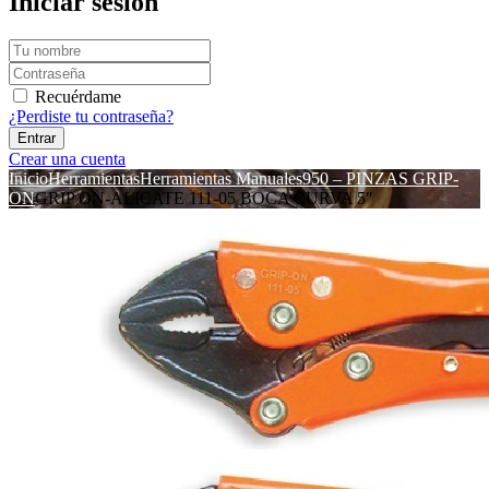
Iniciar sesión
Recuérdame
¿Perdiste tu contraseña?
Crear una cuenta
Inicio
Herramientas
Herramientas Manuales
950 – PINZAS GRIP-
ON
GRIP ON-ALICATE 111-05 BOCA CURVA 5″