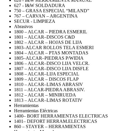
626 - I&W HERRAMIENTA MANUAL
627 - I&W SOLDADURA
750 – GRASA ESPECIAL “MILAND”
767 – CARVAN – ARGENTINA
SECUR - LIMPIEZA
Abrasivos
1800 – ALCAR – PIEDRA ESMERIL
1801 – ALCAR–DISCOS C&D
1802 – ALCAR – HOJAS DE LIJA
1803–ALCAR ROLLOS TELA ESMERI
1804 – ALCAR – PTAS MONTADAS
1805–ALCAR–PIEDRAS P/WIDIA
1806 – ALCAR–DISCO LIJA VELCR.
1807 – ALCAR–DISCO LIJA DISFLE
1808 – ALCAR–LIJA ESPECIAL
1809 – ALCAR – DISCOS FLAP
1810 – ALCAR–LIMAS ABRASIV
1811 – ALCAR-PIEDRA ABRASIV.
1812 – ALCAR – MINIRUEDA
1813 – ALCAR–LIMAS ROTATIV
Herramientas
Herramientas Eléctricas
1400– BORT HERRAMIENTAS ELECTRICAS
1401– DEFORT HERRAM.ELECTRICAS
860 – STAYER – HERRAMIENTAS