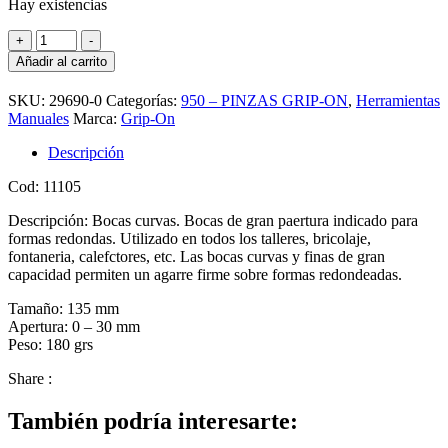
Hay existencias
GRIP
+
-
ON-
Añadir al carrito
ALICATE
111-
SKU:
29690-0
Categorías:
950 – PINZAS GRIP-ON
,
Herramientas
05
Manuales
Marca:
Grip-On
BOCA
CURVA
Descripción
5"
cantidad
Cod: 11105
Descripción: Bocas curvas. Bocas de gran paertura indicado para
formas redondas. Utilizado en todos los talleres, bricolaje,
fontaneria, calefctores, etc. Las bocas curvas y finas de gran
capacidad permiten un agarre firme sobre formas redondeadas.
Tamaño: 135 mm
Apertura: 0 – 30 mm
Peso: 180 grs
Share :
También podría interesarte: