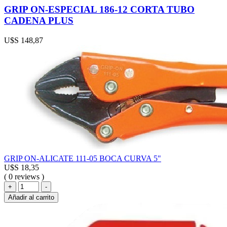
GRIP ON-ESPECIAL 186-12 CORTA TUBO
CADENA PLUS
U$S
148,87
GRIP ON-ALICATE 111-05 BOCA CURVA 5"
U$S
18,35
( 0 reviews )
GRIP
+
-
ON-
Añadir al carrito
ALICATE
111-
05