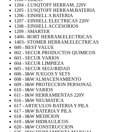
1204 - LUSQTOFF HERRAM. 220V
1205 - LUSQTOFF HERRAM.BATERIA
1206 - EINHELL A BATERIA
1207 - EINHELL ELECTRICAS 220V
1208 - EINHELL ACCESORIOS
1209 - SMARTER
1400– BORT HERRAM.ELECTRICAS
1403– STOMER HERRAM.ELECTRICAS
600 - BEST VALUE
602 - SECUR PRODUCTOS QUIMICOS
603 - SECUR VARIOS
604 - SECUR LIMPIEZA
605 - SECUR SEGURIDAD
606 - I&W JUEGOS Y SETS
608 - I&W ALMACENAMIENTO
609 - I&W PROTECCION PERSONAL
610 - I&W VARIOS
611 - I&W HERRAMIENTAS 220V
616 - I&W NEUMATICA
617 - ARTICULOS BATERIA Y PILA
617 - I&W BATERIA Y PILA
618 - I&W MEDICION
619 - I&W HIDRAULICOS
620 - I&W CONSTRUCCION