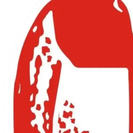
BOCA
CURVA
5"
cantidad