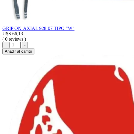
GRIP ON-AXIAL 928-07 TIPO "W"
U$S
66,13
( 0 reviews )
GRIP
+
-
ON-
Añadir al carrito
AXIAL
928-
07
TIPO
"W"
cantidad