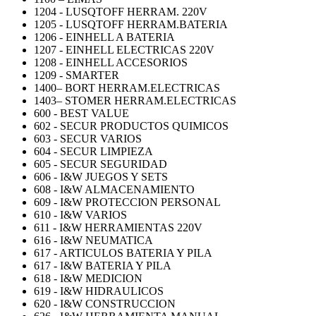
1204 - LUSQTOFF HERRAM. 220V
1205 - LUSQTOFF HERRAM.BATERIA
1206 - EINHELL A BATERIA
1207 - EINHELL ELECTRICAS 220V
1208 - EINHELL ACCESORIOS
1209 - SMARTER
1400– BORT HERRAM.ELECTRICAS
1403– STOMER HERRAM.ELECTRICAS
600 - BEST VALUE
602 - SECUR PRODUCTOS QUIMICOS
603 - SECUR VARIOS
604 - SECUR LIMPIEZA
605 - SECUR SEGURIDAD
606 - I&W JUEGOS Y SETS
608 - I&W ALMACENAMIENTO
609 - I&W PROTECCION PERSONAL
610 - I&W VARIOS
611 - I&W HERRAMIENTAS 220V
616 - I&W NEUMATICA
617 - ARTICULOS BATERIA Y PILA
617 - I&W BATERIA Y PILA
618 - I&W MEDICION
619 - I&W HIDRAULICOS
620 - I&W CONSTRUCCION