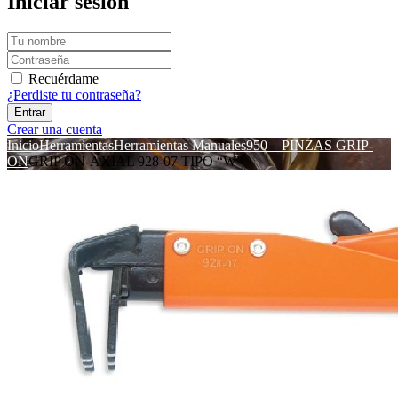
Iniciar sesión
Recuérdame
¿Perdiste tu contraseña?
Crear una cuenta
Inicio
Herramientas
Herramientas Manuales
950 – PINZAS GRIP-
ON
GRIP ON-AXIAL 928-07 TIPO “W”