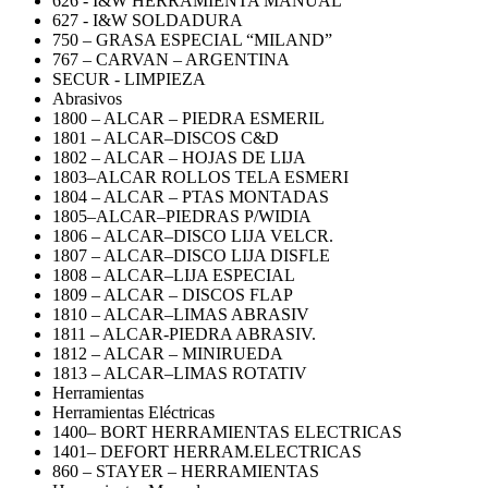
626 - I&W HERRAMIENTA MANUAL
627 - I&W SOLDADURA
750 – GRASA ESPECIAL “MILAND”
767 – CARVAN – ARGENTINA
SECUR - LIMPIEZA
Abrasivos
1800 – ALCAR – PIEDRA ESMERIL
1801 – ALCAR–DISCOS C&D
1802 – ALCAR – HOJAS DE LIJA
1803–ALCAR ROLLOS TELA ESMERI
1804 – ALCAR – PTAS MONTADAS
1805–ALCAR–PIEDRAS P/WIDIA
1806 – ALCAR–DISCO LIJA VELCR.
1807 – ALCAR–DISCO LIJA DISFLE
1808 – ALCAR–LIJA ESPECIAL
1809 – ALCAR – DISCOS FLAP
1810 – ALCAR–LIMAS ABRASIV
1811 – ALCAR-PIEDRA ABRASIV.
1812 – ALCAR – MINIRUEDA
1813 – ALCAR–LIMAS ROTATIV
Herramientas
Herramientas Eléctricas
1400– BORT HERRAMIENTAS ELECTRICAS
1401– DEFORT HERRAM.ELECTRICAS
860 – STAYER – HERRAMIENTAS