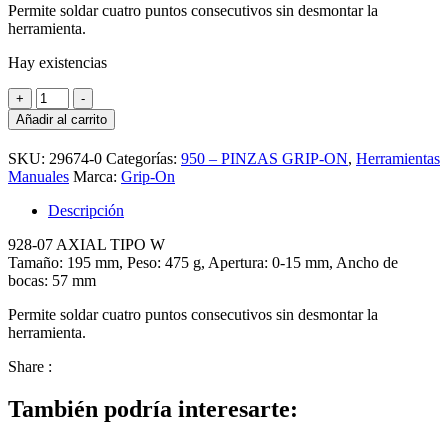
Permite soldar cuatro puntos consecutivos sin desmontar la
herramienta.
Hay existencias
GRIP
+
-
ON-
Añadir al carrito
AXIAL
928-
SKU:
29674-0
Categorías:
950 – PINZAS GRIP-ON
,
Herramientas
07
Manuales
Marca:
Grip-On
TIPO
"W"
Descripción
cantidad
928-07 AXIAL TIPO W
Tamaño: 195 mm, Peso: 475 g, Apertura: 0-15 mm, Ancho de
bocas: 57 mm
Permite soldar cuatro puntos consecutivos sin desmontar la
herramienta.
Share :
También podría interesarte: