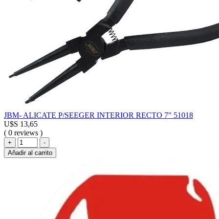
JBM- ALICATE P/SEEGER INTERIOR RECTO 7" 51018
U$S
13,65
( 0 reviews )
JBM-
+
-
ALICATE
Añadir al carrito
P/SEEGER
INTERIOR
RECTO
7"
51018
cantidad