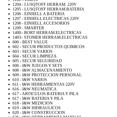
1204 - LUSQTOFF HERRAM. 220V
1205 - LUSQTOFF HERRAM.BATERIA
1206 - EINHELL A BATERIA
1207 - EINHELL ELECTRICAS 220V
1208 - EINHELL ACCESORIOS
1209 - SMARTER
1400– BORT HERRAM.ELECTRICAS
1403– STOMER HERRAM.ELECTRICAS
600 - BEST VALUE
602 - SECUR PRODUCTOS QUIMICOS
603 - SECUR VARIOS
604 - SECUR LIMPIEZA
605 - SECUR SEGURIDAD
606 - I&W JUEGOS Y SETS
608 - I&W ALMACENAMIENTO
609 - I&W PROTECCION PERSONAL
610 - I&W VARIOS
611 - I&W HERRAMIENTAS 220V
616 - I&W NEUMATICA
617 - ARTICULOS BATERIA Y PILA
617 - I&W BATERIA Y PILA
618 - I&W MEDICION
619 - I&W HIDRAULICOS
620 - I&W CONSTRUCCION