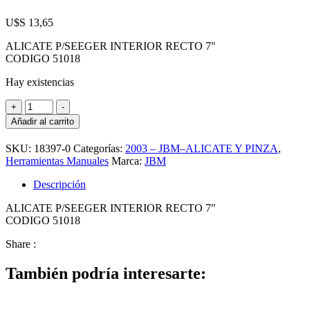
U$S
13,65
ALICATE P/SEEGER INTERIOR RECTO 7″
CODIGO 51018
Hay existencias
JBM-
+
-
ALICATE
Añadir al carrito
P/SEEGER
INTERIOR
SKU:
18397-0
Categorías:
2003 – JBM–ALICATE Y PINZA
,
RECTO
Herramientas Manuales
Marca:
JBM
7"
51018
Descripción
cantidad
ALICATE P/SEEGER INTERIOR RECTO 7″
CODIGO 51018
Share :
También podría interesarte: