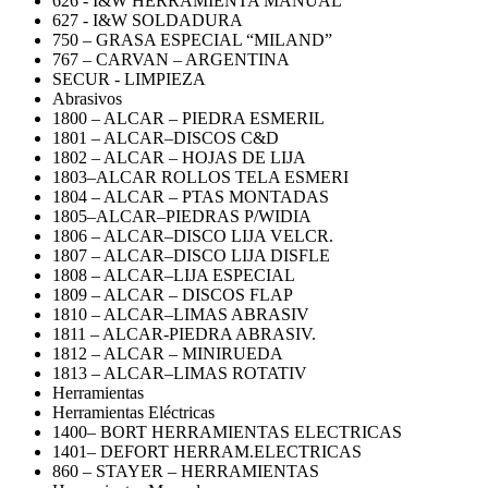
626 - I&W HERRAMIENTA MANUAL
627 - I&W SOLDADURA
750 – GRASA ESPECIAL “MILAND”
767 – CARVAN – ARGENTINA
SECUR - LIMPIEZA
Abrasivos
1800 – ALCAR – PIEDRA ESMERIL
1801 – ALCAR–DISCOS C&D
1802 – ALCAR – HOJAS DE LIJA
1803–ALCAR ROLLOS TELA ESMERI
1804 – ALCAR – PTAS MONTADAS
1805–ALCAR–PIEDRAS P/WIDIA
1806 – ALCAR–DISCO LIJA VELCR.
1807 – ALCAR–DISCO LIJA DISFLE
1808 – ALCAR–LIJA ESPECIAL
1809 – ALCAR – DISCOS FLAP
1810 – ALCAR–LIMAS ABRASIV
1811 – ALCAR-PIEDRA ABRASIV.
1812 – ALCAR – MINIRUEDA
1813 – ALCAR–LIMAS ROTATIV
Herramientas
Herramientas Eléctricas
1400– BORT HERRAMIENTAS ELECTRICAS
1401– DEFORT HERRAM.ELECTRICAS
860 – STAYER – HERRAMIENTAS