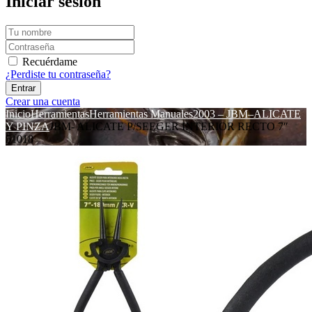
Iniciar sesión
Recuérdame
¿Perdiste tu contraseña?
Crear una cuenta
Inicio
Herramientas
Herramientas Manuales
2003 – JBM–ALICATE
Y PINZA
JBM- ALICATE P/SEEGER INTERIOR RECTO 7″
51018