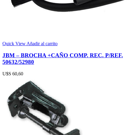
Quick View
Añadir al carrito
JBM – BROCHA +CAÑO COMP. REC. P/REF.
50632/52980
U$S
60,60