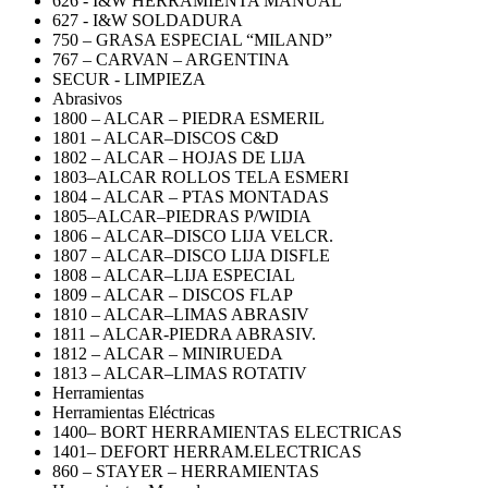
626 - I&W HERRAMIENTA MANUAL
627 - I&W SOLDADURA
750 – GRASA ESPECIAL “MILAND”
767 – CARVAN – ARGENTINA
SECUR - LIMPIEZA
Abrasivos
1800 – ALCAR – PIEDRA ESMERIL
1801 – ALCAR–DISCOS C&D
1802 – ALCAR – HOJAS DE LIJA
1803–ALCAR ROLLOS TELA ESMERI
1804 – ALCAR – PTAS MONTADAS
1805–ALCAR–PIEDRAS P/WIDIA
1806 – ALCAR–DISCO LIJA VELCR.
1807 – ALCAR–DISCO LIJA DISFLE
1808 – ALCAR–LIJA ESPECIAL
1809 – ALCAR – DISCOS FLAP
1810 – ALCAR–LIMAS ABRASIV
1811 – ALCAR-PIEDRA ABRASIV.
1812 – ALCAR – MINIRUEDA
1813 – ALCAR–LIMAS ROTATIV
Herramientas
Herramientas Eléctricas
1400– BORT HERRAMIENTAS ELECTRICAS
1401– DEFORT HERRAM.ELECTRICAS
860 – STAYER – HERRAMIENTAS