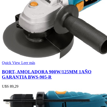
Quick View
Leer más
BORT- AMOLADORA 900W/125MM 1AÑO
GARANTIA BWS-905-R
U$S
89,29