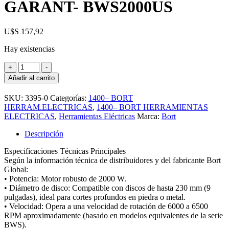
GARANT- BWS2000US
U$S
157,92
Hay existencias
BORT-
+
-
AMOLADORA
Añadir al carrito
2000W/230MM
1AÑO
SKU:
3395-0
Categorías:
1400– BORT
GARANT-
HERRAM.ELECTRICAS
,
1400– BORT HERRAMIENTAS
BWS2000US
ELECTRICAS
,
Herramientas Eléctricas
Marca:
Bort
cantidad
Descripción
Especificaciones Técnicas Principales
Según la información técnica de distribuidores y del fabricante Bort
Global:
• Potencia: Motor robusto de 2000 W.
• Diámetro de disco: Compatible con discos de hasta 230 mm (9
pulgadas), ideal para cortes profundos en piedra o metal.
• Velocidad: Opera a una velocidad de rotación de 6000 a 6500
RPM aproximadamente (basado en modelos equivalentes de la serie
BWS).