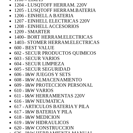
1204 - LUSQTOFF HERRAM. 220V
1205 - LUSQTOFF HERRAM.BATERIA
1206 - EINHELL A BATERIA
1207 - EINHELL ELECTRICAS 220V
1208 - EINHELL ACCESORIOS
1209 - SMARTER
1400– BORT HERRAM.ELECTRICAS
1403– STOMER HERRAM.ELECTRICAS
600 - BEST VALUE
602 - SECUR PRODUCTOS QUIMICOS
603 - SECUR VARIOS
604 - SECUR LIMPIEZA
605 - SECUR SEGURIDAD
606 - I&W JUEGOS Y SETS
608 - I&W ALMACENAMIENTO
609 - I&W PROTECCION PERSONAL
610 - I&W VARIOS
611 - I&W HERRAMIENTAS 220V
616 - I&W NEUMATICA
617 - ARTICULOS BATERIA Y PILA
617 - I&W BATERIA Y PILA
618 - I&W MEDICION
619 - I&W HIDRAULICOS
620 - I&W CONSTRUCCION