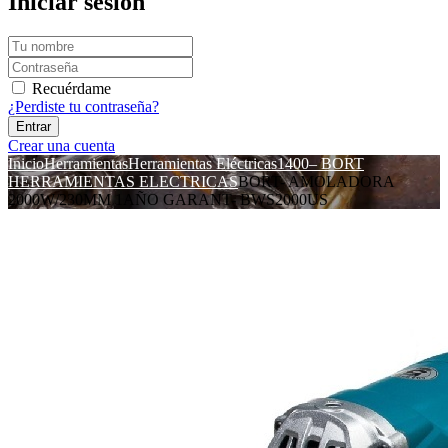
Iniciar sesión
Recuérdame
¿Perdiste tu contraseña?
Crear una cuenta
Inicio
Herramientas
Herramientas Eléctricas
1400– BORT
HERRAMIENTAS ELECTRICAS
BORT- AMOLADORA
2000W/230MM 1AÑO GARANT- BWS2000US