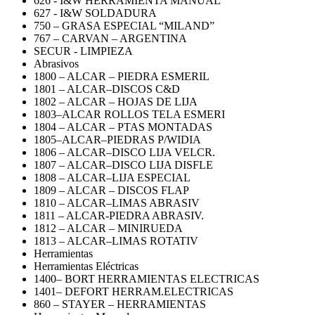
626 - I&W HERRAMIENTA MANUAL
627 - I&W SOLDADURA
750 – GRASA ESPECIAL “MILAND”
767 – CARVAN – ARGENTINA
SECUR - LIMPIEZA
Abrasivos
1800 – ALCAR – PIEDRA ESMERIL
1801 – ALCAR–DISCOS C&D
1802 – ALCAR – HOJAS DE LIJA
1803–ALCAR ROLLOS TELA ESMERI
1804 – ALCAR – PTAS MONTADAS
1805–ALCAR–PIEDRAS P/WIDIA
1806 – ALCAR–DISCO LIJA VELCR.
1807 – ALCAR–DISCO LIJA DISFLE
1808 – ALCAR–LIJA ESPECIAL
1809 – ALCAR – DISCOS FLAP
1810 – ALCAR–LIMAS ABRASIV
1811 – ALCAR-PIEDRA ABRASIV.
1812 – ALCAR – MINIRUEDA
1813 – ALCAR–LIMAS ROTATIV
Herramientas
Herramientas Eléctricas
1400– BORT HERRAMIENTAS ELECTRICAS
1401– DEFORT HERRAM.ELECTRICAS
860 – STAYER – HERRAMIENTAS