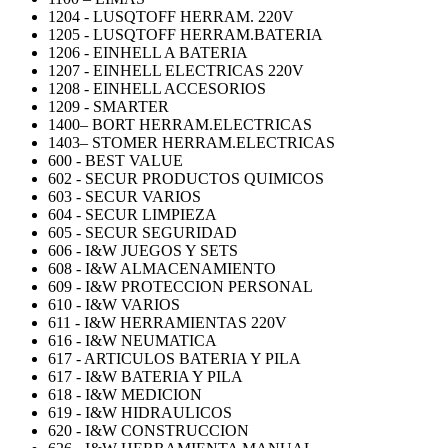
1204 - LUSQTOFF HERRAM. 220V
1205 - LUSQTOFF HERRAM.BATERIA
1206 - EINHELL A BATERIA
1207 - EINHELL ELECTRICAS 220V
1208 - EINHELL ACCESORIOS
1209 - SMARTER
1400– BORT HERRAM.ELECTRICAS
1403– STOMER HERRAM.ELECTRICAS
600 - BEST VALUE
602 - SECUR PRODUCTOS QUIMICOS
603 - SECUR VARIOS
604 - SECUR LIMPIEZA
605 - SECUR SEGURIDAD
606 - I&W JUEGOS Y SETS
608 - I&W ALMACENAMIENTO
609 - I&W PROTECCION PERSONAL
610 - I&W VARIOS
611 - I&W HERRAMIENTAS 220V
616 - I&W NEUMATICA
617 - ARTICULOS BATERIA Y PILA
617 - I&W BATERIA Y PILA
618 - I&W MEDICION
619 - I&W HIDRAULICOS
620 - I&W CONSTRUCCION