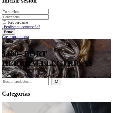
Iniciar sesión
Recuérdame
¿Perdiste tu contraseña?
Crear una cuenta
Tienda
1400– BORT
HERRAM.ELECTRICAS
Inicio
1400– BORT HERRAM.ELECTRICAS
Buscar
Categorías