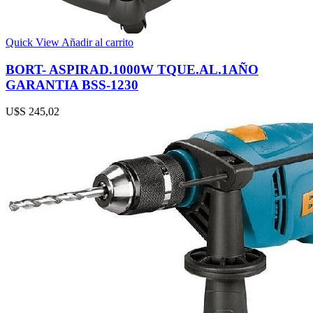
Quick View
Añadir al carrito
BORT- ASPIRAD.1000W TQUE.AL.1AÑO
GARANTIA BSS-1230
U$S
245,02