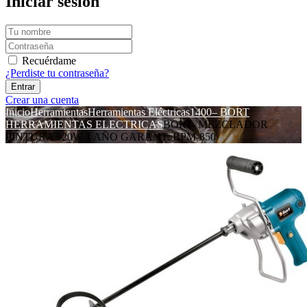
Iniciar sesión
Recuérdame
¿Perdiste tu contraseña?
Crear una cuenta
Inicio
Herramientas
Herramientas Eléctricas
1400– BORT
HERRAMIENTAS ELECTRICAS
BORT- MEZCLADOR
PINTURA 820W 1 AÑO GARANT. BPM-850