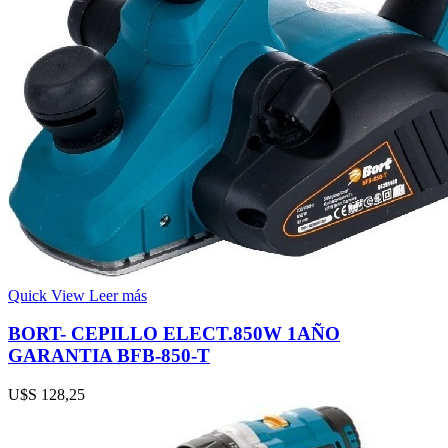
Quick View
Leer más
BORT- CEPILLO ELECT.850W 1AÑO
GARANTIA BFB-850-T
U$S
128,25