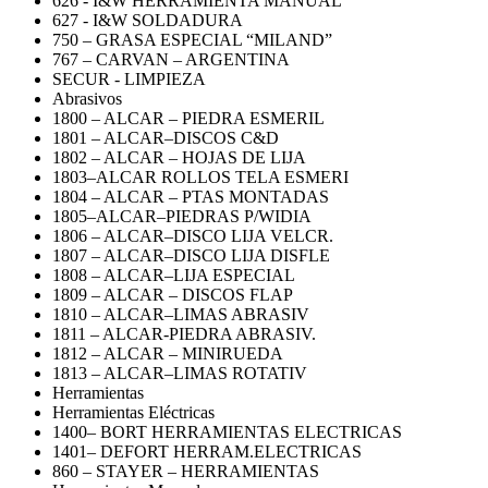
626 - I&W HERRAMIENTA MANUAL
627 - I&W SOLDADURA
750 – GRASA ESPECIAL “MILAND”
767 – CARVAN – ARGENTINA
SECUR - LIMPIEZA
Abrasivos
1800 – ALCAR – PIEDRA ESMERIL
1801 – ALCAR–DISCOS C&D
1802 – ALCAR – HOJAS DE LIJA
1803–ALCAR ROLLOS TELA ESMERI
1804 – ALCAR – PTAS MONTADAS
1805–ALCAR–PIEDRAS P/WIDIA
1806 – ALCAR–DISCO LIJA VELCR.
1807 – ALCAR–DISCO LIJA DISFLE
1808 – ALCAR–LIJA ESPECIAL
1809 – ALCAR – DISCOS FLAP
1810 – ALCAR–LIMAS ABRASIV
1811 – ALCAR-PIEDRA ABRASIV.
1812 – ALCAR – MINIRUEDA
1813 – ALCAR–LIMAS ROTATIV
Herramientas
Herramientas Eléctricas
1400– BORT HERRAMIENTAS ELECTRICAS
1401– DEFORT HERRAM.ELECTRICAS
860 – STAYER – HERRAMIENTAS