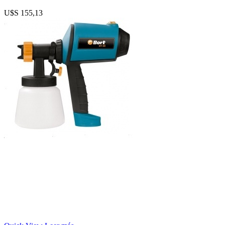
U$S
155,13