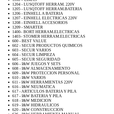
1204 - LUSQTOFF HERRAM. 220V
1205 - LUSQTOFF HERRAM.BATERIA
1206 - EINHELL A BATERIA
1207 - EINHELL ELECTRICAS 220V
1208 - EINHELL ACCESORIOS
1209 - SMARTER
1400– BORT HERRAM.ELECTRICAS
1403– STOMER HERRAM.ELECTRICAS
600 - BEST VALUE
602 - SECUR PRODUCTOS QUIMICOS
603 - SECUR VARIOS
604 - SECUR LIMPIEZA
605 - SECUR SEGURIDAD
606 - I&W JUEGOS Y SETS
608 - I&W ALMACENAMIENTO
609 - I&W PROTECCION PERSONAL
610 - I&W VARIOS
611 - I&W HERRAMIENTAS 220V
616 - I&W NEUMATICA
617 - ARTICULOS BATERIA Y PILA
617 - I&W BATERIA Y PILA
618 - I&W MEDICION
619 - I&W HIDRAULICOS
620 - I&W CONSTRUCCION