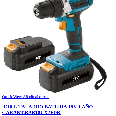
Quick View
Añadir al carrito
BORT- TALADRO BATERIA 18V 1 AÑO
GARANT.BAB18UX2FDK