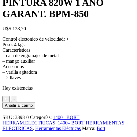
PINTURA 820W 1 AÑO
GARANT. BPM-850
U$S
128,70
Control electonico de velocidad: +
Peso: 4 kgs.
Características
– caja de engranajes de metal
– mango auxiliar
Accesorios
– varilla agitadora
– 2 llaves
Hay existencias
BORT-
+
-
MEZCLADOR
Añadir al carrito
PINTURA
820W
SKU:
3398-0
Categorías:
1400– BORT
1
HERRAM.ELECTRICAS
,
1400– BORT HERRAMIENTAS
AÑO
ELECTRICAS
,
Herramientas Eléctricas
Marca:
Bort
GARANT.
BPM-