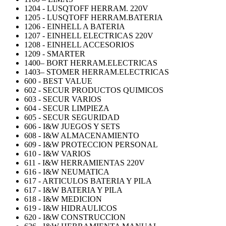
1204 - LUSQTOFF HERRAM. 220V
1205 - LUSQTOFF HERRAM.BATERIA
1206 - EINHELL A BATERIA
1207 - EINHELL ELECTRICAS 220V
1208 - EINHELL ACCESORIOS
1209 - SMARTER
1400– BORT HERRAM.ELECTRICAS
1403– STOMER HERRAM.ELECTRICAS
600 - BEST VALUE
602 - SECUR PRODUCTOS QUIMICOS
603 - SECUR VARIOS
604 - SECUR LIMPIEZA
605 - SECUR SEGURIDAD
606 - I&W JUEGOS Y SETS
608 - I&W ALMACENAMIENTO
609 - I&W PROTECCION PERSONAL
610 - I&W VARIOS
611 - I&W HERRAMIENTAS 220V
616 - I&W NEUMATICA
617 - ARTICULOS BATERIA Y PILA
617 - I&W BATERIA Y PILA
618 - I&W MEDICION
619 - I&W HIDRAULICOS
620 - I&W CONSTRUCCION