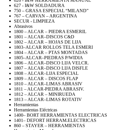
626 - I&W HERRAMIENTA MANUAL
627 - I&W SOLDADURA
750 – GRASA ESPECIAL “MILAND”
767 – CARVAN – ARGENTINA
SECUR - LIMPIEZA
Abrasivos
1800 – ALCAR – PIEDRA ESMERIL
1801 – ALCAR–DISCOS C&D
1802 – ALCAR – HOJAS DE LIJA
1803–ALCAR ROLLOS TELA ESMERI
1804 – ALCAR – PTAS MONTADAS
1805–ALCAR–PIEDRAS P/WIDIA
1806 – ALCAR–DISCO LIJA VELCR.
1807 – ALCAR–DISCO LIJA DISFLE
1808 – ALCAR–LIJA ESPECIAL
1809 – ALCAR – DISCOS FLAP
1810 – ALCAR–LIMAS ABRASIV
1811 – ALCAR-PIEDRA ABRASIV.
1812 – ALCAR – MINIRUEDA
1813 – ALCAR–LIMAS ROTATIV
Herramientas
Herramientas Eléctricas
1400– BORT HERRAMIENTAS ELECTRICAS
1401– DEFORT HERRAM.ELECTRICAS
860 – STAYER – HERRAMIENTAS